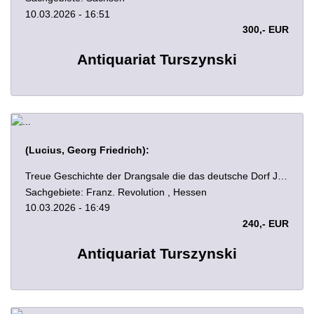
10.03.2026 - 16:51
300,- EUR
Antiquariat Turszynski
(Lucius, Georg Friedrich):
Treue Geschichte der Drangsale die das deutsche Dorf J... bei Mainz im ersten Revolutionskriege durch die Franzosen erlitten. Dem deutschen Volke nach eigenen Erlebnissen berichtet von F. L. J. Leipzig, Hassel 1859. VI, 106 S. HLwd. d. Zt.
Sachgebiete: Franz. Revolution , Hessen
10.03.2026 - 16:49
240,- EUR
Antiquariat Turszynski