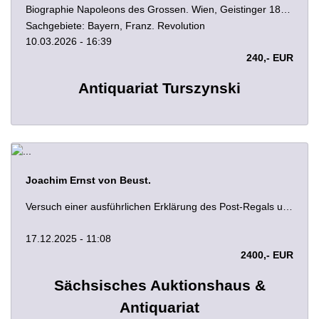
Biographie Napoleons des Grossen. Wien, Geistinger 1810. 95 S. HLdr. d. Zt.
Sachgebiete: Bayern, Franz. Revolution
10.03.2026 - 16:39
240,- EUR
Antiquariat Turszynski
Joachim Ernst von Beust.
Versuch einer ausführlichen Erklärung des Post-Regals und was deme anhängig überhaupt und ins besondere in Ansehung des Heil. Röm Reichs Teutscher Nation in drey Theile verfasset, in deren Ersten, von der verschiedenen Bedeutung des Wortes Post, und Post-Regal; von dem Ursprung und historischen Beschaffenheit derer Posten; von Cursu publico derer Römer; von Evectionibus seu Diplomatibus, & Tractatoriis, vulgo Post- und Kost-Zedduln; von öffentlichen Heer- und Land-Strassen; ingleichen von Meilen und Meilen-Säulen; In dem Zweyten, von der eigentlichen Beschaffenheit derer Posten und derselben Rechten im heil. Römischen Reich teutscher Nation; Und in dem Dritten von dem, was dem Post-Wesen anhängig und denen dahin einschlagenden Actionibus, gehandelt wird. 3 Teile (alles) in 3 Bänden. Jena, Johann Rudolph Crökers Witwe 1747-1748. Mit gestochenem Frontispiz. 7 Blatt, 560 Seiten, 20; 8 Blatt, 1296 Seiten, 20 Blatt; 16, 938 Seiten, 23 Blatt. 20,5 x 17 cm. Braune Lederbände der Zeit über fünf echten Bünden (beschabt, Wurmspuren, Rücken mit kleinen Fehlstellen) mit roten Rückenschildern, überaus reicher Rückenvergoldung, goldgeprägten gekrönten Wappensupralibros mit dem Monogramm "A.G.V.T.Z.Y." sowie Marmorpapiervorsätzen und rotem Farbschnitt.
17.12.2025 - 11:08
2400,- EUR
Sächsisches Auktionshaus &
Antiquariat