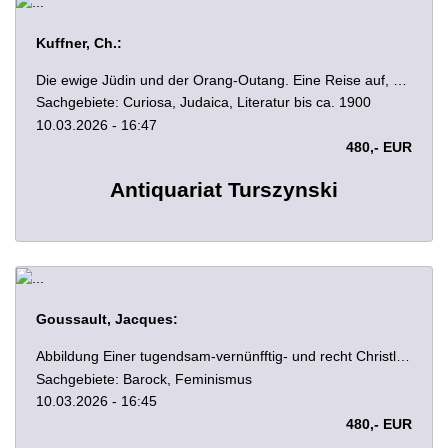
Kuffner, Ch.:
Die ewige Jüdin und der Orang-Outang. Eine Reise auf, unter und über der Erde. 2 Bde. Wien, Klang 1846 - 1847. 3 Bll., 285 S., 1 Bl.; 376 S. Pappbde. (Verlagseinbände) d. Zt.
Sachgebiete: Curiosa, Judaica, Literatur bis ca. 1900
10.03.2026 - 16:47
480,- EUR
Antiquariat Turszynski
Goussault, Jacques:
Abbildung Einer tugendsam-vernünfftig- und recht Christlichen Frauen / In Französischer Sprach ehemals heraus gegeben Von Monsieur Goussault, Parlements-Rath zu Paris. Nun aber In das Hoch-Teutsche übersezet. Heilbronn, Gedruckt und zu finden bey Johann Christian Leuchten 1713. 12 Bll., 320 S. Prgt. d. Zt. 13 x 7,5 cm.
Sachgebiete: Barock, Feminismus
10.03.2026 - 16:45
480,- EUR