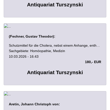
Antiquariat Turszynski
(Fechner, Gustav Theodor):
Schutzmittel für die Cholera, nebst einem Anhange, enthaltend die vornehmsten Meinungen der Aerzte über den Sitz und das Wesen oder die nächste Ursache, die Contagiosität oder Nichtcontagiosität dieser Krankheit. Von Dr. Mises. Erste Auflage. Leipzig, Voß 1832. IV, 144 S. Orig.-Pappband.
Sachgebiete: Homöopathie, Medizin
10.03.2026 - 16:43
180,- EUR
Antiquariat Turszynski
Aretin, Johann Christoph von: