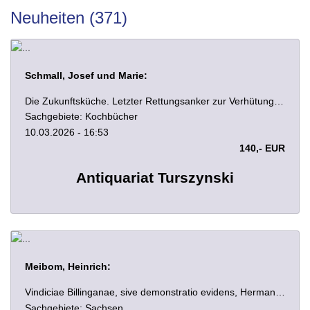
Neuheiten (371)
Schmall, Josef und Marie:
Die Zukunftsküche. Letzter Rettungsanker zur Verhütung völliger Entartung der Menschheit. In zwei Theilen: I. Ungeschminkte Worte zur rechtzeitigen Umkehr. II. Praktische Unterweisungen in der Zukunftsküche. Mit den Bildnissen der Verfasser und einem illustrierten Anhange: Über die neuesten Fortschritte auf dem Gebiete praktischer Kochgeschirre u. dgl. Wien, Selbstverlag 1900. Mit 2 Portraits und 17 Textabb. 3 Bll., 48 S., 3 Bll., SS. 54- 273, 5 Bll. Anzeigen. HLwd. d. Zt. mit aufgezog. vord. Orig.-Broschur.
Sachgebiete: Kochbücher
10.03.2026 - 16:53
140,- EUR
Antiquariat Turszynski
Meibom, Heinrich:
Vindiciae Billinganae, sive demonstratio evidens, Hermannum Billingum, primum ob Ottone M. Imperatore, Saxoniae Borealis institutum Ducem, non equestris ordinis hominem, nedum pauperis agricolae filium, sed ex illustri generosaq[ue] familia Saxonica oriundum fuisse. Helmstaedt, Lucius 1615. Mit blattgr. Holzschnitt. 4 Bll., 32 S. Alter Umschlag aus Marmorpapier. 17,5 x 14 cm.
Sachgebiete: Sachsen