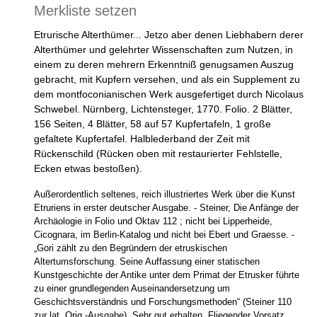
Merkliste setzen
Etrurische Alterthümer... Jetzo aber denen Liebhabern derer
Alterthümer und gelehrter Wissenschaften zum Nutzen, in
einem zu deren mehrern Erkenntniß genugsamen Auszug
gebracht, mit Kupfern versehen, und als ein Supplement zu
dem montfoconianischen Werk ausgefertiget durch Nicolaus
Schwebel. Nürnberg, Lichtensteger, 1770. Folio. 2 Blätter,
156 Seiten, 4 Blätter, 58 auf 57 Kupfertafeln, 1 große
gefaltete Kupfertafel. Halblederband der Zeit mit
Rückenschild (Rücken oben mit restaurierter Fehlstelle,
Ecken etwas bestoßen).
Außerordentlich seltenes, reich illustriertes Werk über die Kunst
Etruriens in erster deutscher Ausgabe. - Steiner, Die Anfänge der
Archäologie in Folio und Oktav 112 ; nicht bei Lipperheide,
Cicognara, im Berlin-Katalog und nicht bei Ebert und Graesse. -
„Gori zählt zu den Begründern der etruskischen
Altertumsforschung. Seine Auffassung einer statischen
Kunstgeschichte der Antike unter dem Primat der Etrusker führte
zu einer grundlegenden Auseinandersetzung um
Geschichtsverständnis und Forschungsmethoden“ (Steiner 110
zur lat. Orig.-Ausgabe). Sehr gut erhalten. Fliegender Vorsatz