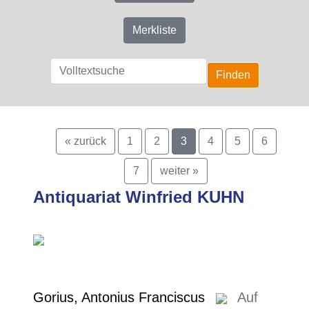
Merkliste
Finden
« zurück
1
2
3
4
5
6
7
weiter »
Antiquariat Winfried KUHN
Gorius, Antonius Franciscus
Auf