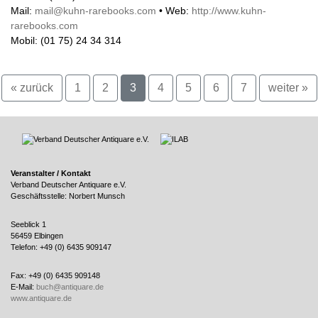
Mail:
mail@kuhn-rarebooks.com
• Web:
http://www.kuhn-
rarebooks.com
Mobil: (01 75) 24 34 314
« zurück
1
2
3
4
5
6
7
weiter »
Veranstalter / Kontakt
Verband Deutscher Antiquare e.V.
Geschäftsstelle: Norbert Munsch
Seeblick 1
56459 Elbingen
Telefon: +49 (0) 6435 909147
Fax: +49 (0) 6435 909148
E-Mail:
buch@antiquare.de
www.antiquare.de