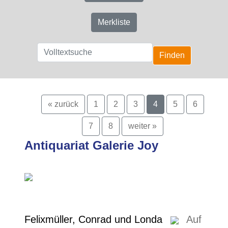
Merkliste
Finden
« zurück
1
2
3
4
5
6
7
8
weiter »
Antiquariat Galerie Joy
Felixmüller, Conrad und Londa
Auf