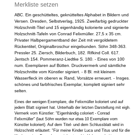
Merkliste setzen
ABC. Ein geschütteltes, geknütteltes Alphabet in Bildern und
Versen. Dresden, Selbstverlag, 1925. Zweifarbig gedruckter
Holzschnitt-Titel und 15 eigenhändig kolorierte und signierte
Holzschnitt-Tafeln von Conrad Felixmüller. 27,5 x 35 cm.
Privater Halbpergamentband der Zeit mit vergoldetem
Rückentitel, Originalbroschur eingebunden. Söhn 348-363.
Pressler 25. Ziersch, Bilderbuch, 182. Rifkind Coll. 617.
Jentsch 154. Pommeranz-Liedtke S. 180. - Eines von 100
num. Exemplaren auf Bütten. Druckvermerk und sämtliche
Holzschnitte vom Künstler signiert. - 8 Bl. mit kleinem
Wasserfleck im oberen w. Rand, Vorsätze erneuert. - Insges.
schönes und farbfrisches Exemplar, komplett signiert sehr
selten.
Eines der wenigen Exemplare, die Felixmüller koloriert und auf
jedem Blatt signiert hat. Unterhalb der letzten Darstellung mit eigh.
Vermerk vom Künstler: "Eigenhändig coloriert - Conrad
Felixmüller" (laut Söhn wurden nur etwa 10 Exemplare vom
Künstler koloriert). Auf dem Titel- und dem Schlussblatt wird in
Holzschnitt erläutert: "Für meine Kinder Luca und Titus und für die